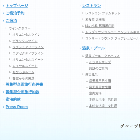
トップページ
レストラン
ご宿泊予約
レストラン ファムネット
和食堂 天王坂
ご宿泊
味の小路 居酒屋庄助
ウイングタワー
トップラウンジ＆バー エンジェルネス
オリエンタルツイン
コンサートラウンジ フォアシュピール
デラックスツイン
ラグジュアリーツイン
温泉・プール
エグゼクティブツイン
温泉プール クアハウス
オリエンタルスイート
イラストマップ
ロイヤルスイート
施設のご案内
ちびっぷルーム
露天風呂
客室からの風景
露天風呂男性用
募集型企画旅行条件書
露天風呂女性用
募集型企画旅行約款
室内浴場
宿泊約款
本館大浴場 男性用
本館大浴場 女性用
Press Room