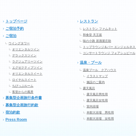
トップページ
レストラン
ご宿泊予約
レストラン ファムネット
和食堂 天王坂
ご宿泊
味の小路 居酒屋庄助
ウイングタワー
トップラウンジ＆バー エンジェルネス
オリエンタルツイン
コンサートラウンジ フォアシュピール
デラックスツイン
ラグジュアリーツイン
温泉・プール
エグゼクティブツイン
温泉プール クアハウス
オリエンタルスイート
イラストマップ
ロイヤルスイート
施設のご案内
ちびっぷルーム
露天風呂
客室からの風景
露天風呂男性用
募集型企画旅行条件書
露天風呂女性用
募集型企画旅行約款
室内浴場
宿泊約款
本館大浴場 男性用
本館大浴場 女性用
Press Room