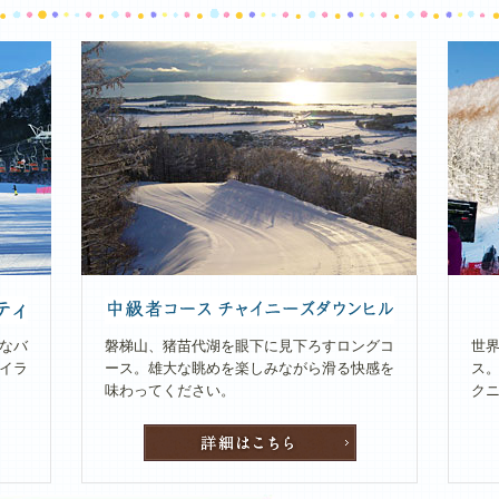
なバ
磐梯山、猪苗代湖を眼下に見下ろすロングコ
世
イラ
ース。雄大な眺めを楽しみながら滑る快感を
ス
味わってください。
ク