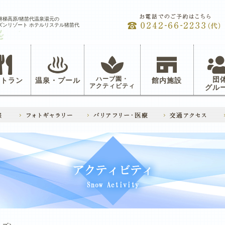
磐梯高原/猪苗代温泉湯元の
ズンリゾート ホテルリステル猪苗代
ハーブ園・
団
ストラン
温泉・プール
館内施設
アクティビティ
グル