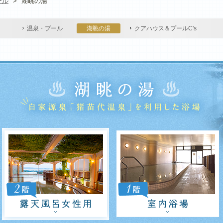
ール
>
湖眺の湯
温泉・プール
湖眺の湯
クアハウス＆プールC's