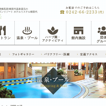
磐梯高原/猪苗代温泉湯元の
ズンリゾート ホテルリステル猪苗代
ハーブ園・
団
ストラン
温泉・プール
館内施設
アクティビティ
グル