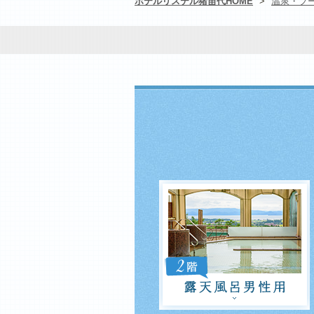
ホテルリステル猪苗代HOME
>
温泉・プ