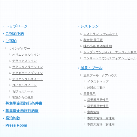
トップページ
レストラン
ご宿泊予約
レストラン ファムネット
和食堂 天王坂
ご宿泊
味の小路 居酒屋庄助
ウイングタワー
トップラウンジ＆バー エンジェルネス
オリエンタルツイン
コンサートラウンジ フォアシュピール
デラックスツイン
ラグジュアリーツイン
温泉・プール
エグゼクティブツイン
温泉プール クアハウス
オリエンタルスイート
イラストマップ
ロイヤルスイート
施設のご案内
ちびっぷルーム
露天風呂
客室からの風景
露天風呂男性用
募集型企画旅行条件書
露天風呂女性用
募集型企画旅行約款
室内浴場
宿泊約款
本館大浴場 男性用
本館大浴場 女性用
Press Room