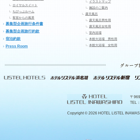
イラストマップ
ロイヤルスイート
施設のご案内
ちびっぷルーム
露天風呂
客室からの風景
露天風呂男性用
募集型企画旅行条件書
露天風呂女性用
募集型企画旅行約款
室内浴場
宿泊約款
本館大浴場 男性用
本館大浴場 女性用
Press Room
〒96
TEL：
Copyright ©
2026 HOTEL LISTEL INAWASHIR