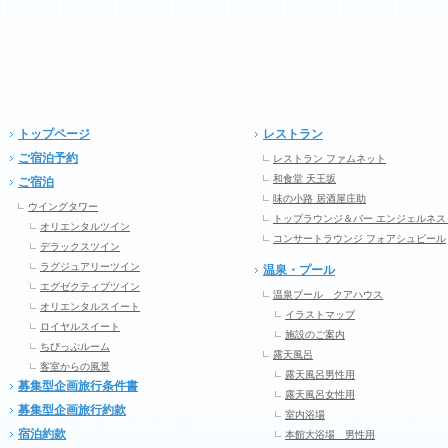
トップページ
レストラン
ご宿泊予約
レストラン ファムネット
和食堂 天王坂
ご宿泊
味の小路 居酒屋庄助
ウイングタワー
トップラウンジ＆バー エンジェルネス
オリエンタルツイン
コンサートラウンジ フォアシュピール
デラックスツイン
ラグジュアリーツイン
温泉・プール
エグゼクティブツイン
温泉プール クアハウス
オリエンタルスイート
イラストマップ
ロイヤルスイート
施設のご案内
ちびっぷルーム
露天風呂
客室からの風景
露天風呂男性用
募集型企画旅行条件書
露天風呂女性用
募集型企画旅行約款
室内浴場
宿泊約款
本館大浴場 男性用