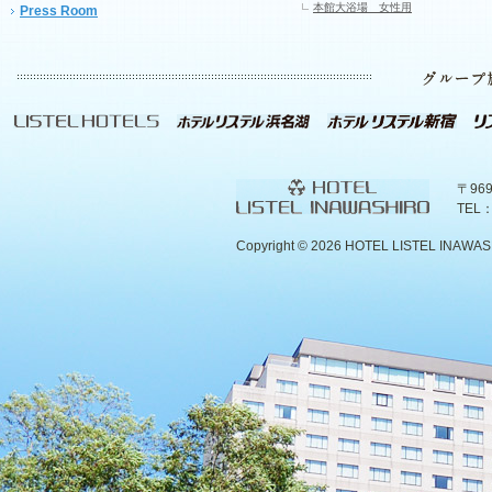
本館大浴場 女性用
Press Room
〒96
TEL：
Copyright ©
2026 HOTEL LISTEL INAWASHIR