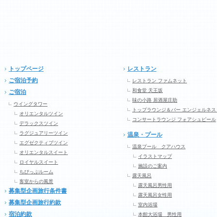
トップページ
レストラン
ご宿泊予約
レストラン ファムネット
和食堂 天王坂
ご宿泊
味の小路 居酒屋庄助
ウイングタワー
トップラウンジ＆バー エンジェルネス
オリエンタルツイン
コンサートラウンジ フォアシュピール
デラックスツイン
ラグジュアリーツイン
温泉・プール
エグゼクティブツイン
温泉プール クアハウス
オリエンタルスイート
イラストマップ
ロイヤルスイート
施設のご案内
ちびっぷルーム
露天風呂
客室からの風景
露天風呂男性用
募集型企画旅行条件書
露天風呂女性用
募集型企画旅行約款
室内浴場
宿泊約款
本館大浴場 男性用