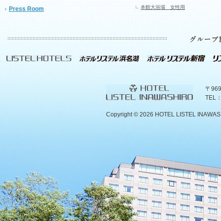
本館大浴場 女性用
Press Room
〒96
TEL：
Copyright ©
2026 HOTEL LISTEL INAWASHIR