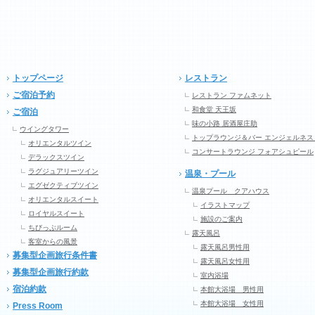
トップページ
レストラン
ご宿泊予約
レストラン ファムネット
和食堂 天王坂
ご宿泊
味の小路 居酒屋庄助
ウイングタワー
トップラウンジ＆バー エンジェルネス
オリエンタルツイン
コンサートラウンジ フォアシュピール
デラックスツイン
ラグジュアリーツイン
温泉・プール
エグゼクティブツイン
温泉プール クアハウス
オリエンタルスイート
イラストマップ
ロイヤルスイート
施設のご案内
ちびっぷルーム
露天風呂
客室からの風景
露天風呂男性用
募集型企画旅行条件書
露天風呂女性用
募集型企画旅行約款
室内浴場
宿泊約款
本館大浴場 男性用
本館大浴場 女性用
Press Room