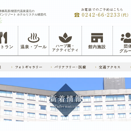
磐梯高原/猪苗代温泉湯元の
ズンリゾート ホテルリステル猪苗代
ハーブ園・
団
ストラン
温泉・プール
館内施設
アクティビティ
グル