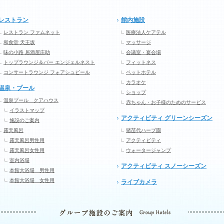
レストラン
館内施設
レストラン ファムネット
医療法人ケアテル
和食堂 天王坂
マッサージ
味の小路 居酒屋庄助
会議室・宴会場
トップラウンジ＆バー エンジェルネスト
フィットネス
コンサートラウンジ フォアシュピール
ペットホテル
カラオケ
温泉・プール
ショップ
温泉プール クアハウス
赤ちゃん・お子様のためのサービス
イラストマップ
アクティビティ グリーンシーズン
施設のご案内
露天風呂
猪苗代ハーブ園
露天風呂男性用
アクティビティ
露天風呂女性用
ウォータージャンプ
室内浴場
アクティビティ スノーシーズン
本館大浴場 男性用
本館大浴場 女性用
ライブカメラ