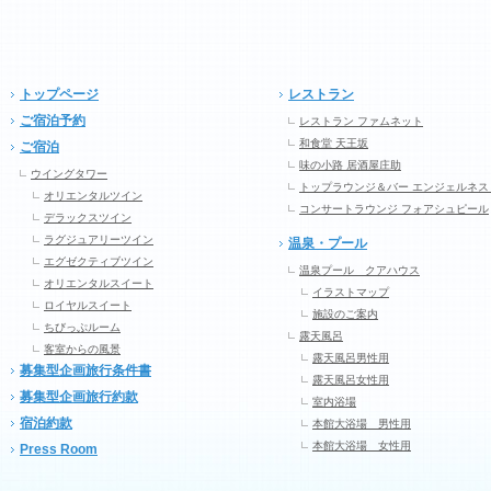
トップページ
レストラン
ご宿泊予約
レストラン ファムネット
和食堂 天王坂
ご宿泊
味の小路 居酒屋庄助
ウイングタワー
トップラウンジ＆バー エンジェルネス
オリエンタルツイン
コンサートラウンジ フォアシュピール
デラックスツイン
ラグジュアリーツイン
温泉・プール
エグゼクティブツイン
温泉プール クアハウス
オリエンタルスイート
イラストマップ
ロイヤルスイート
施設のご案内
ちびっぷルーム
露天風呂
客室からの風景
露天風呂男性用
募集型企画旅行条件書
露天風呂女性用
募集型企画旅行約款
室内浴場
宿泊約款
本館大浴場 男性用
本館大浴場 女性用
Press Room