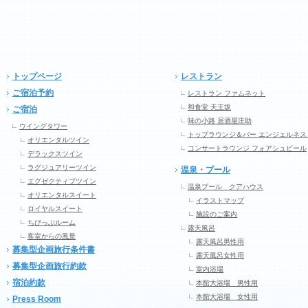
トップページ
レストラン
ご宿泊予約
レストラン ファムネット
和食堂 天王坂
ご宿泊
味の小路 居酒屋庄助
ウイングタワー
トップラウンジ＆バー エンジェルネス
オリエンタルツイン
コンサートラウンジ フォアシュピール
デラックスツイン
ラグジュアリーツイン
温泉・プール
エグゼクティブツイン
温泉プール クアハウス
オリエンタルスイート
イラストマップ
ロイヤルスイート
施設のご案内
ちびっぷルーム
露天風呂
客室からの風景
露天風呂男性用
募集型企画旅行条件書
露天風呂女性用
募集型企画旅行約款
室内浴場
宿泊約款
本館大浴場 男性用
本館大浴場 女性用
Press Room