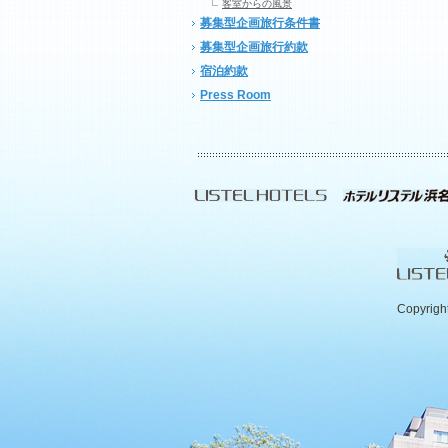
客室からの風景
募集型企画旅行条件書
募集型企画旅行約款
宿泊約款
Press Room
Copyrigh