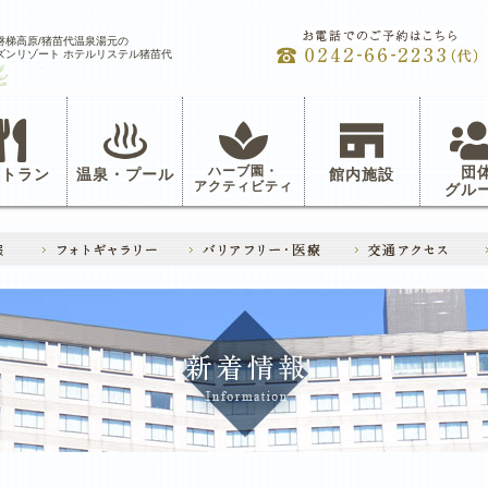
磐梯高原/猪苗代温泉湯元の
ズンリゾート ホテルリステル猪苗代
ハーブ園・
団
ストラン
温泉・プール
館内施設
アクティビティ
グル