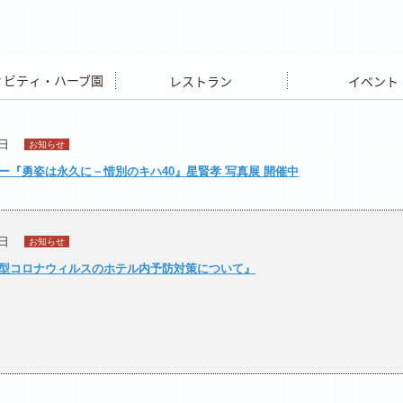
ビティ・ハーブ園
レストラン
イベント
6日
お知らせ
ー『勇姿は永久に－惜別のキハ40』星賢孝 写真展 開催中
6日
お知らせ
型コロナウィルスのホテル内予防対策について』