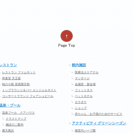
レストラン
館内施設
レストラン ファムネット
医療法人ケアテル
和食堂 天王坂
マッサージ
味の小路 居酒屋庄助
会議室・宴会場
トップラウンジ＆バー エンジェルネスト
フィットネス
コンサートラウンジ フォアシュピール
ペットホテル
カラオケ
温泉・プール
ショップ
温泉プール クアハウス
赤ちゃん・お子様のためのサービス
イラストマップ
アクティビティ グリーンシーズン
施設のご案内
露天風呂
猪苗代ハーブ園