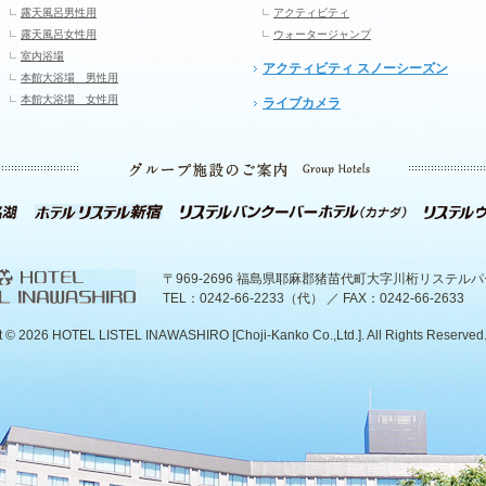
露天風呂男性用
アクティビティ
露天風呂女性用
ウォータージャンプ
室内浴場
アクティビティ スノーシーズン
本館大浴場 男性用
本館大浴場 女性用
ライブカメラ
〒969-2696 福島県耶麻郡猪苗代町大字川桁リステル
TEL：0242-66-2233（代） ／ FAX：0242-66-2633
t ©
2026 HOTEL LISTEL INAWASHIRO [Choji-Kanko Co.,Ltd.]. All Rights Reserved