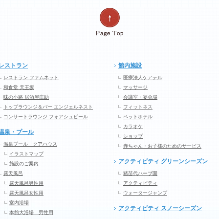
レストラン
館内施設
レストラン ファムネット
医療法人ケアテル
和食堂 天王坂
マッサージ
味の小路 居酒屋庄助
会議室・宴会場
トップラウンジ＆バー エンジェルネスト
フィットネス
コンサートラウンジ フォアシュピール
ペットホテル
カラオケ
温泉・プール
ショップ
温泉プール クアハウス
赤ちゃん・お子様のためのサービス
イラストマップ
アクティビティ グリーンシーズン
施設のご案内
露天風呂
猪苗代ハーブ園
露天風呂男性用
アクティビティ
露天風呂女性用
ウォータージャンプ
室内浴場
アクティビティ スノーシーズン
本館大浴場 男性用