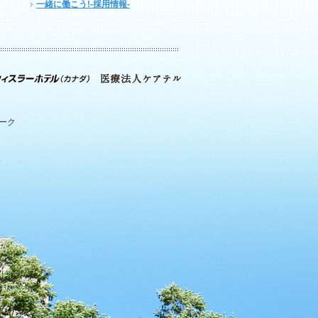
一緒に働こう!-採用情報-
パーク
.