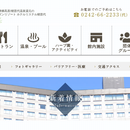
磐梯高原/猪苗代温泉湯元の
ズンリゾート ホテルリステル猪苗代
ハーブ園・
団
ストラン
温泉・プール
館内施設
アクティビティ
グル