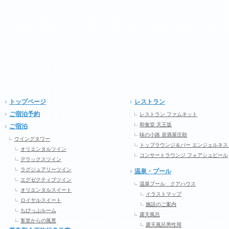
トップページ
レストラン
ご宿泊予約
レストラン ファムネット
和食堂 天王坂
ご宿泊
味の小路 居酒屋庄助
ウイングタワー
トップラウンジ＆バー エンジェルネス
オリエンタルツイン
コンサートラウンジ フォアシュピール
デラックスツイン
ラグジュアリーツイン
温泉・プール
エグゼクティブツイン
温泉プール クアハウス
オリエンタルスイート
イラストマップ
ロイヤルスイート
施設のご案内
ちびっぷルーム
露天風呂
客室からの風景
露天風呂男性用