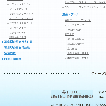
トップラウンジ＆バー エンジェルネス
オリエンタルツイン
コンサートラウンジ フォアシュピール
デラックスツイン
ラグジュアリーツイン
温泉・プール
エグゼクティブツイン
温泉プール クアハウス
オリエンタルスイート
イラストマップ
ロイヤルスイート
施設のご案内
ちびっぷルーム
露天風呂
客室からの風景
露天風呂男性用
募集型企画旅行条件書
露天風呂女性用
募集型企画旅行約款
室内浴場
宿泊約款
本館大浴場 男性用
本館大浴場 女性用
Press Room
〒96
TEL：
Copyright ©
2026 HOTEL LISTEL INAWASHIR