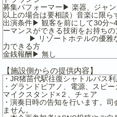
募集パフォーマー▶ 楽器、ジャン
以上の場合は要相談）音楽に限ら
出演条件▶ 観客を前にして30分~
ーマンスができる技術をお持ちの
▶ リゾートホテルの優雅な
力できる方
金銭報酬▶ 無し
【施設側からの提供内容】
・JR猪苗代駅往復シャトルバス利
・グランドピアノ、電源、スピー
マイクスタンド×２、チェア
・演奏日時の告知を行います。司
ません。