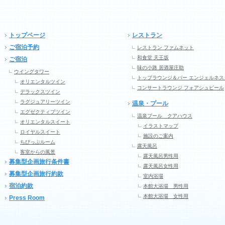
トップページ
レストラン
ご宿泊予約
レストラン ファムネット
和食堂 天王坂
ご宿泊
味の小路 居酒屋庄助
ウイングタワー
トップラウンジ＆バー エンジェルネス
オリエンタルツイン
コンサートラウンジ フォアシュピール
デラックスツイン
ラグジュアリーツイン
温泉・プール
エグゼクティブツイン
温泉プール クアハウス
オリエンタルスイート
イラストマップ
ロイヤルスイート
施設のご案内
ちびっぷルーム
露天風呂
客室からの風景
露天風呂男性用
募集型企画旅行条件書
露天風呂女性用
募集型企画旅行約款
室内浴場
宿泊約款
本館大浴場 男性用
本館大浴場 女性用
Press Room