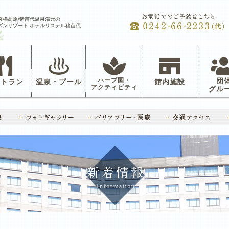
磐梯高原/猪苗代温泉湯元の
ズンリゾート ホテルリステル猪苗代
ハーブ園・
団
ストラン
温泉・プール
館内施設
アクティビティ
グル