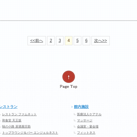
<<前へ
2
3
4
5
6
次へ>>
レストラン
館内施設
レストラン ファムネット
医療法人ケアテル
和食堂 天王坂
マッサージ
味の小路 居酒屋庄助
会議室・宴会場
トップラウンジ＆バー エンジェルネスト
フィットネス