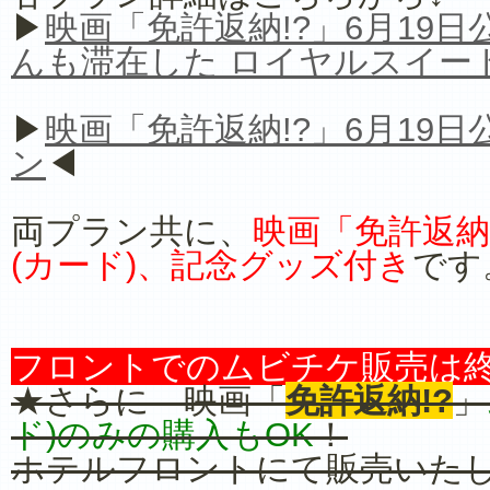
▶
映画「免許返納!?」6月19
んも滞在した ロイヤルスイー
▶
映画「免許返納!?」6月19
ン
◀
両プラン共に、
映画「免許返納
(カード)、記念グッズ付き
です
フロントでのムビチケ販売は
★さらに 映画「
免許返納!?
」
ド)のみの購入もOK
！
ホテルフロントにて販売いた