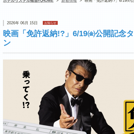
ホテルリステル猪苗代HOME
>
新着情報
>
映画「免許返納!?」6/19
2026年 06月 15日
お知らせ
映画「免許返納!?」6/19㈮公開記
ン