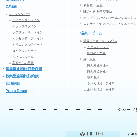
和食堂 天王坂
ご宿泊
味の小路 居酒屋庄助
ウイングタワー
トップラウンジ＆バー エンジェルネス
オリエンタルツイン
コンサートラウンジ フォアシュピール
デラックスツイン
ラグジュアリーツイン
温泉・プール
エグゼクティブツイン
温泉プール クアハウス
オリエンタルスイート
イラストマップ
ロイヤルスイート
施設のご案内
ちびっぷルーム
露天風呂
客室からの風景
露天風呂男性用
募集型企画旅行条件書
露天風呂女性用
募集型企画旅行約款
室内浴場
宿泊約款
本館大浴場 男性用
本館大浴場 女性用
Press Room
〒96