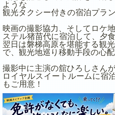
ような
観光タクシー付きの宿泊プラ
映画の撮影協力、そしてロケ
ステル猪苗代に宿泊して、夕
翌日は磐梯高原を堪能する観
で、観光地巡り移動手段の心
撮影中に主演の舘ひろしさん
ロイヤルスイートルームに宿
もご用意！