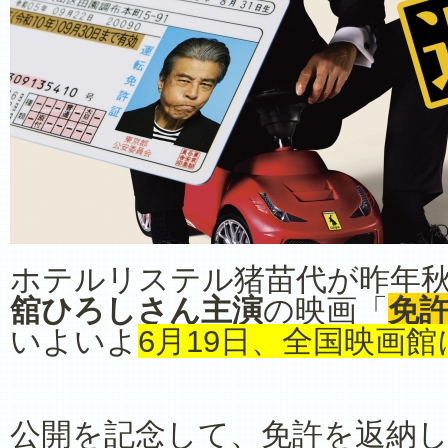
ホテルリステル猪苗代が昨年
舘ひろしさん主演
の映画「
免許
いよいよ
6月19日、全国映画
公開を記念して、免許を返納