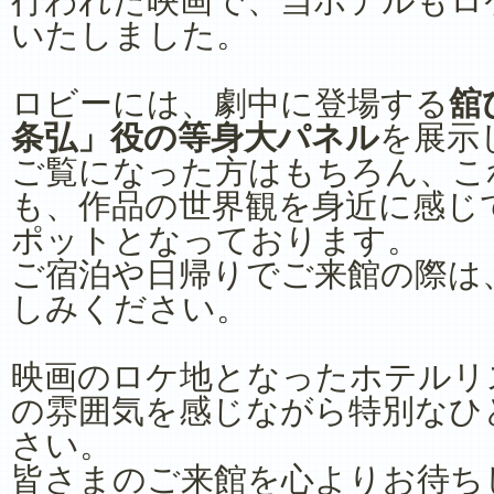
行われた映画で、当ホテルもロ
いたしました。
ロビーには、劇中に登場する
舘
条弘」役の等身大パネル
を展示
ご覧になった方はもちろん、こ
も、作品の世界観を身近に感じ
ポットとなっております。
ご宿泊や日帰りでご来館の際は
しみください。
映画のロケ地となったホテルリ
の雰囲気を感じながら特別なひ
さい。
皆さまのご来館を心よりお待ち