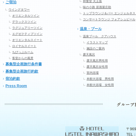
和食堂 天王坂
ご宿泊
味の小路 居酒屋庄助
ウイングタワー
トップラウンジ＆バー エンジェルネス
オリエンタルツイン
コンサートラウンジ フォアシュピール
デラックスツイン
ラグジュアリーツイン
温泉・プール
エグゼクティブツイン
温泉プール クアハウス
オリエンタルスイート
イラストマップ
ロイヤルスイート
施設のご案内
ちびっぷルーム
露天風呂
客室からの風景
露天風呂男性用
募集型企画旅行条件書
露天風呂女性用
募集型企画旅行約款
室内浴場
宿泊約款
本館大浴場 男性用
本館大浴場 女性用
Press Room
〒96
TEL：