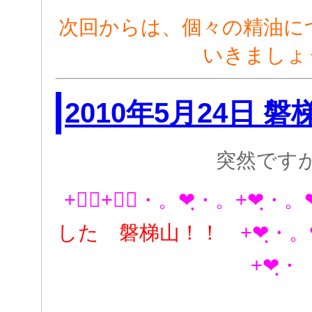
次回からは、個々の精油に
いきましょ
2010年5月24日 
突然です
+❤ฺ+❤ฺ・。❤ฺ・。+❤ฺ・
した 磐梯山！！
+❤ฺ・。
+❤ฺ・