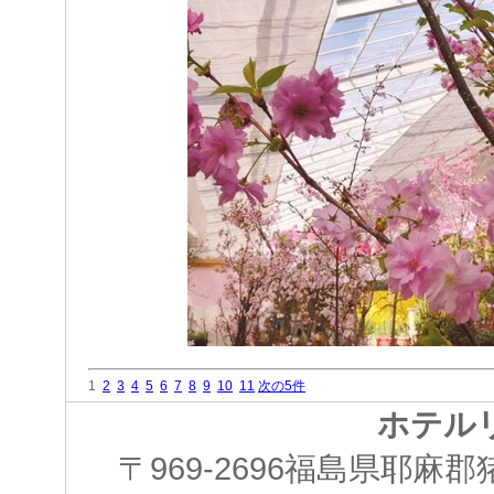
1
2
3
4
5
6
7
8
9
10
11
次の5件
ホテル
〒969-2696福島県耶