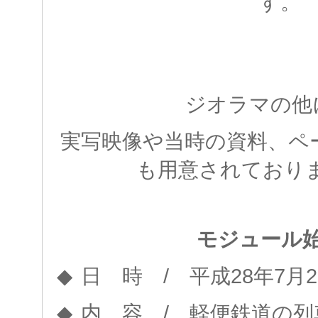
す。
ジオラマの他
実写映像や当時の資料、ペ
も用意されております
モジュール
/
28
7
2
◆
日 時
平成
年
月
/
◆
内 容
軽便鉄道の列