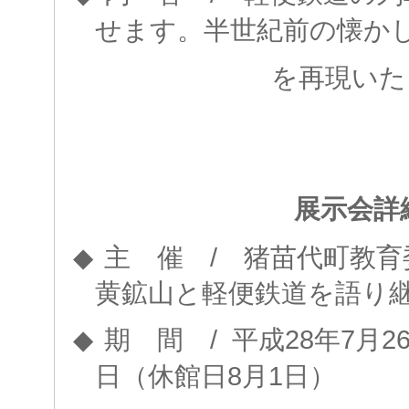
せます。半世紀前の懐
を再現いたし
展示会詳
/
◆
主 催
猪苗代町教育
黄鉱山と軽便鉄道を語り
/
28
7
2
◆
期 間
平成
年
月
8
1
日（休館日
月
日）