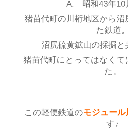
A. 昭和43年1
猪苗代町の川桁地区から沼
た鉄道
沼尻硫黄鉱山の採掘と
猪苗代町にとってはなくて
た。
この軽便鉄道の
モジュール
す♪