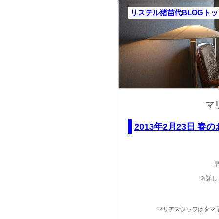
リステル猪苗代BLOGト
マ
2013年2月23日 春
※詳し
マリアスタッフはタマ