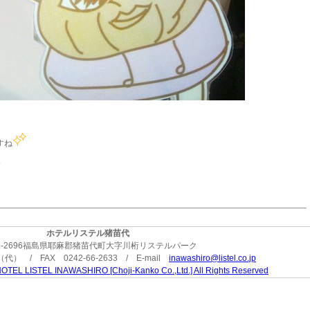
すね
ホテルリステル猪苗代
9-2696福島県耶麻郡猪苗代町大字川桁リステルパーク
3（代） / FAX 0242-66-2633 / E-mail
inawashiro@listel.co.jp
OTEL LISTEL INAWASHIRO [Choji-Kanko Co.,Ltd.] All Rights Reserved