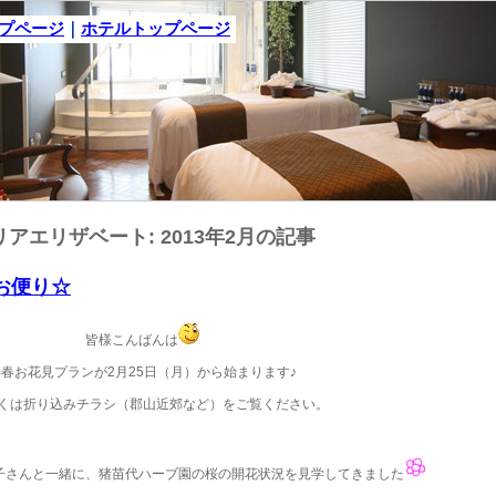
ップページ
｜
ホテルトップページ
リアエリザベート: 2013年2月の記事
のお便り☆
皆様こんばんは
早春お花見プランが2月25日（月）から始まります♪
くは折り込みチラシ（郡山近郊など）をご覧ください。
子さんと一緒に、猪苗代ハーブ園の桜の開花状況を見学してきました