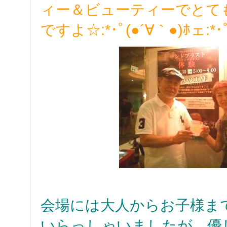
ィー＆ビューティーでとて
ですよ
☆:*･ﾟ(●´∀｀●)ﾎェ:*･
会場には大人からお子様ま
いらっしゃいましたが、優