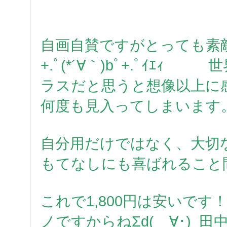
自画自賛ですがとっても素
+.ﾟ(*´∀｀)bﾟ+.ﾟｲｴ
ラスだと思うと想像以上
何度も見入ってしまいます
自分用だけではなく、大切
もてなしにも喜ばれること間
これで1,800円は安いで
ノですからね
Σd(ゝ∀･)
田中