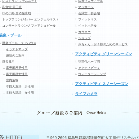
レストラン ファムネット
医療法人ケアテル
和食堂 天王坂
マッサージ
味の小路 居酒屋庄助
会議室・宴会場
トップラウンジ＆バー エンジェルネスト
フィットネス
コンサートラウンジ フォアシュピール
ペットホテル
カラオケ
温泉・プール
ショップ
温泉プール クアハウス
赤ちゃん・お子様のためのサービス
イラストマップ
アクティビティ グリーンシーズン
施設のご案内
露天風呂
猪苗代ハーブ園
露天風呂男性用
アクティビティ
露天風呂女性用
ウォータージャンプ
室内浴場
アクティビティ スノーシーズン
本館大浴場 男性用
本館大浴場 女性用
ライブカメラ
〒969-2696 福島県耶麻郡猪苗代町大字川桁リステル