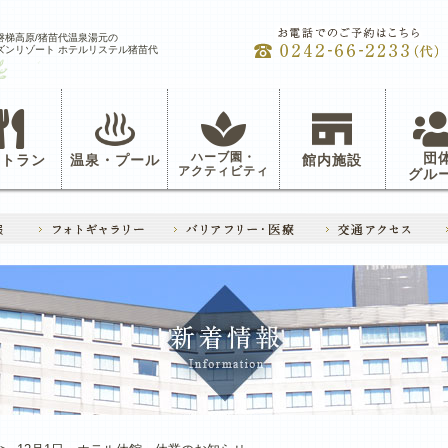
磐梯高原/猪苗代温泉湯元の
ズンリゾート ホテルリステル猪苗代
ハーブ園・
団
ストラン
温泉・プール
館内施設
アクティビティ
グル