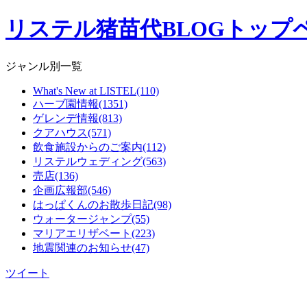
リステル猪苗代BLOGトップ
ジャンル別一覧
What's New at LISTEL(110)
ハーブ園情報(1351)
ゲレンデ情報(813)
クアハウス(571)
飲食施設からのご案内(112)
リステルウェディング(563)
売店(136)
企画広報部(546)
はっぱくんのお散歩日記(98)
ウォータージャンプ(55)
マリアエリザベート(223)
地震関連のお知らせ(47)
ツイート