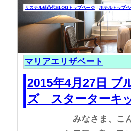
リステル猪苗代BLOGトップページ
｜
ホテルトップペ
マリアエリザベート
2015年4月27日 
ズ スターターキット
みなさま、こ