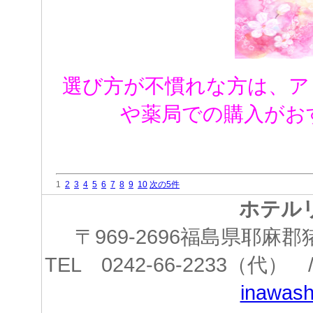
選び方が不慣れな方は、ア
や薬局での購入がお
1
2
3
4
5
6
7
8
9
10
次の5件
ホテル
〒969-2696福島県耶
TEL 0242-66-2233（代） /
inawashi