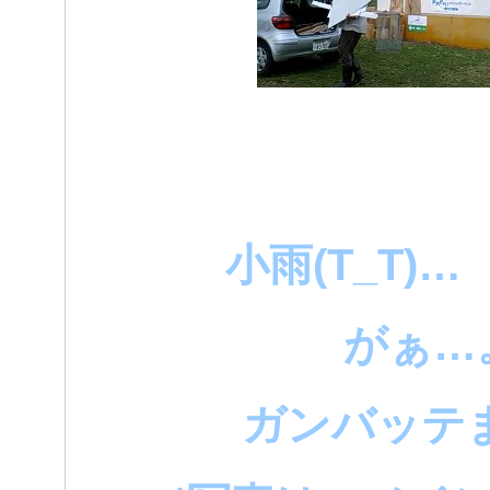
小雨(T_T)
がぁ…
ガンバッテ