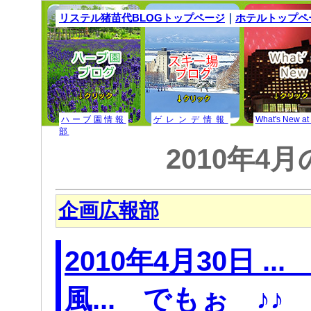
リステル猪苗代BLOGトップページ
｜
ホテルトップペ
ハーブ園情報
ゲレンデ情報
What's New at
部
2010年4
企画広報部
2010年4月30日 ...
風... でもぉ ♪♪