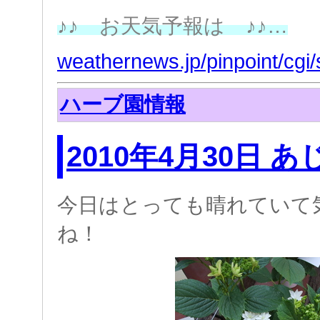
♪
♪ お天気予報は
♪
♪
…
weathernews.jp/pinpoint/cgi/
ハーブ園情報
2010年4月30日 
今日はとっても晴れていて
ね！