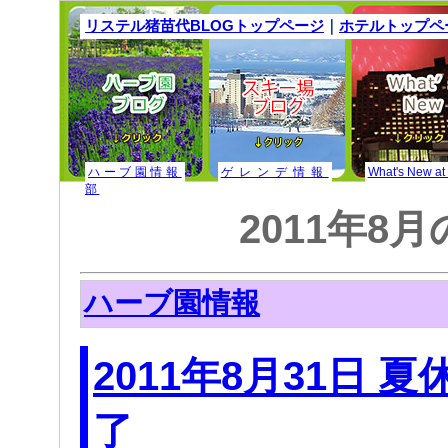
リステル猪苗代BLOGトップページ
｜
ホテルトップペ
ハーブ園情報
ゲレンデ情報
What's New at
部
2011年8
ハーブ園情報
2011年8月31日 
了