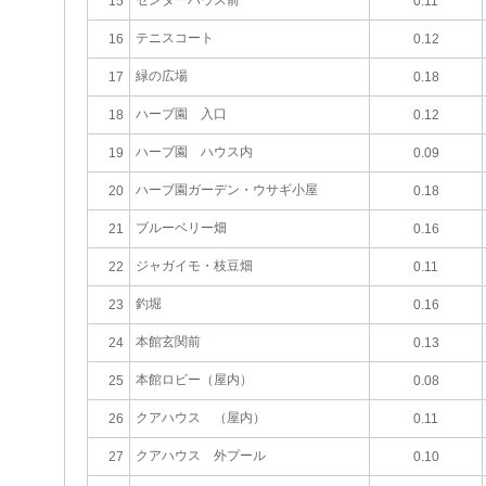
15
0.11
テニスコート
16
0.12
緑の広場
17
0.18
ハーブ園 入口
18
0.12
ハーブ園 ハウス内
19
0.09
ハーブ園ガーデン・ウサギ小屋
20
0.18
ブルーベリー畑
21
0.16
ジャガイモ・枝豆畑
22
0.11
釣堀
23
0.16
本館玄関前
24
0.13
本館ロビー（屋内）
25
0.08
クアハウス （屋内）
26
0.11
クアハウス 外プール
27
0.10