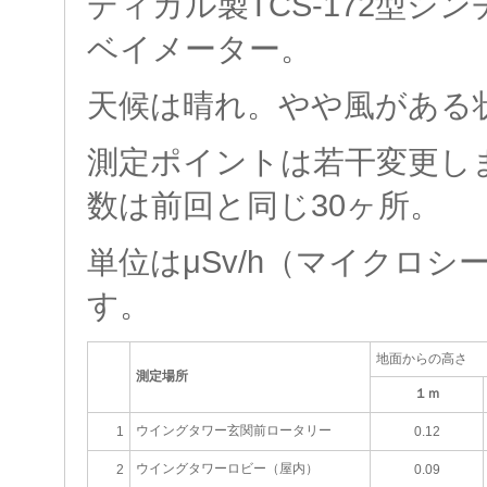
ディカル製TCS-172型シ
ベイメーター。
天候は晴れ。やや風がある
測定ポイントは若干変更し
数は前回と同じ30ヶ所。
単位はμSv/h（マイクロシ
す。
地面からの高さ
測定場所
１ｍ
ウイングタワー玄関前ロータリー
1
0.12
ウイングタワーロビー（屋内）
2
0.09