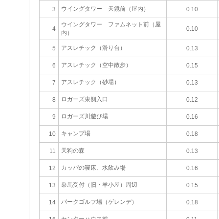
ウイングタワー 天鏡前（屋内）
3
0.10
ウイングタワー ファムネット前（屋
4
0.10
内）
アスレチック（滑り台）
5
0.13
アスレチック（空中散歩）
6
0.15
アスレチック（砂場）
7
0.13
ロガーズ東側入口
8
0.12
ロガーズ川遊び場
9
0.16
キャンプ場
10
0.18
天狗の森
11
0.13
カッパの寝床、水飲み場
12
0.16
乗馬受付（旧・羊小屋）周辺
13
0.15
パークゴルフ場（ゲレンデ）
14
0.18
センターハウス前