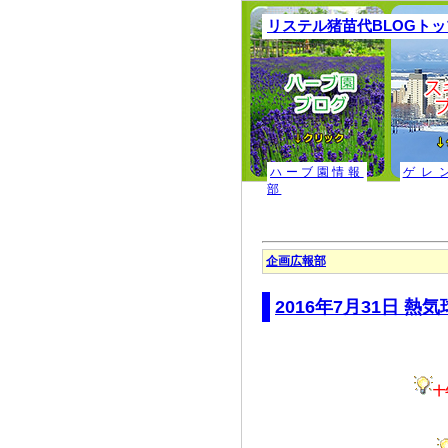
リステル猪苗代BLOGト
ハーブ園情報
ゲレ
部
企画広報部
2016年7月31日 
十