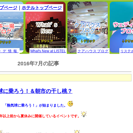
ップページ
｜
ホテルトップページ
ンデ情報
What's New at LISTEL
クアハウスブログ
リステ
2016年7月の記事
熱気球に乗ろう！＆朝市の干し桃？
「熱気球に乗ろう！」が始まりました。
年以上前から夏休みに開催しているイベントです。