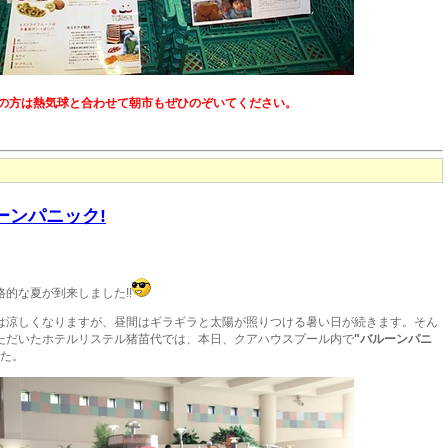
の方は熱気球と合わせて朝市もぜひのぞいてください。
ルーンパニック!
的な夏が到来しました!!
は涼しくなりますが、昼間はギラギラと太陽が照りつける暑い日が続きます。そん
ただいたホテルリステル猪苗代では、本日、クアハウスプール内で
"バルーンパニ
た。