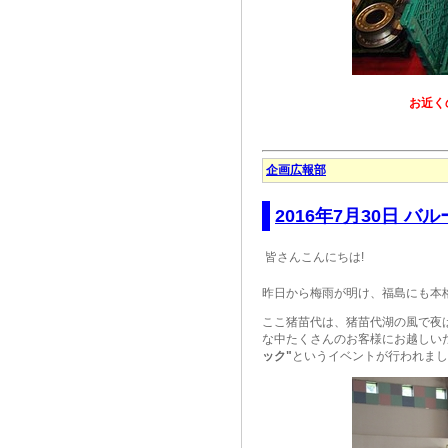
お近く
企画広報部
2016年7月30日 バ
皆さんこんにちは!
昨日から梅雨が明け、福島にも本格
ここ猪苗代は、猪苗代湖の風で夜
な中たくさんのお客様にお越しい
ック"
というイベントが行われまし