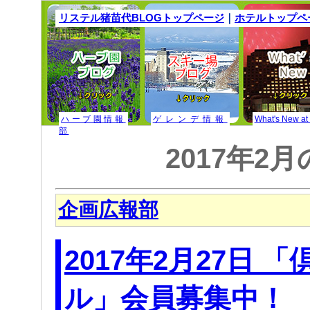
リステル猪苗代BLOGトップページ
｜
ホテルトップペ
ハーブ園情報
ゲレンデ情報
What's New at
部
2017年2
企画広報部
2017年2月27日 
ル」会員募集中！