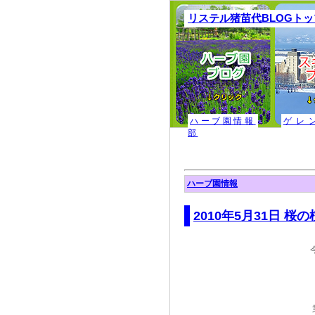
リステル猪苗代BLOGト
ハーブ園情報
ゲレ
部
ハーブ園情報
2010年5月31日 桜