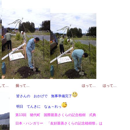
Ｋさんがさして… 掘って… ほって… ほって…
皆さんの おかげで 無事準備完了
明日 てんきに なぁ～れっ
第13回 猪代町 国際親善さくらの記念植樹 式典
日本・ハンガリー 「友好親善さくらの記念植樹祭」は