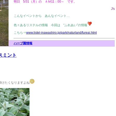
明日 5/31（月）の ＡＭ11：00～ です。
J's
こんなイベントから あんなイベント…
色々あるリステルの情報 今回は “ふれあい”の情報
こちら⇒
www.listel-inawashiro.jp/park/naturland/fureai.html
ハーブ園情報
ースミント
。
掛けたくなりますよね