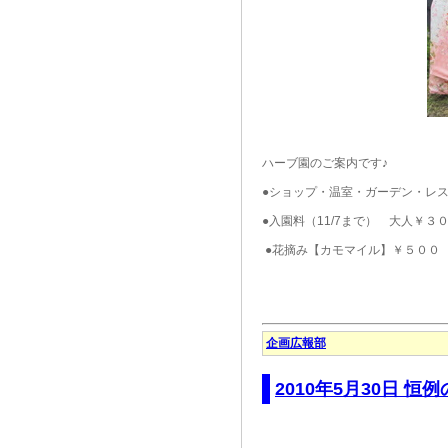
ハーブ園のご案内です♪
●ショップ・温室・ガーデン・レスト
●入園料（11/7まで） 大人￥
●花摘み【カモマイル
K
企画広報部
2010年5月30日 恒例の