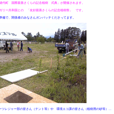
猪代町 国際親善さくらの記念植樹 式典」が開催されます。
ガリー共和国との 「友好親善さくらの記念植樹祭」 です。
準備で、関係者のみなさんガンバッテくださってます。
ーツレジャー部の皆さん（テント等）や 環境エコ課の皆さん（植樹用の砂等）…