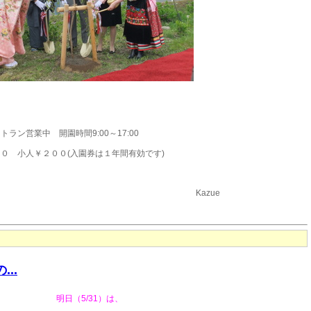
ラン営業中 開園時間9:00～17:00
３００ 小人￥２００(入園券は１年間有効です)
】￥５００
azue
...
明日（5/31）は、