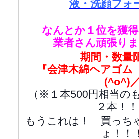
液・洗顔フォ
なんとか１位を獲得
業者さん頑張りま
期間・数量
『会津木綿ヘアゴム
(^o^)
（※１本500円相当の
２本！！
もうこれは！ 買っち
ょ！！