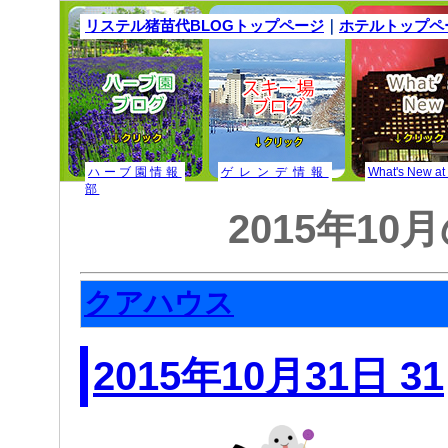
リステル猪苗代BLOGトップページ
｜
ホテルトップペ
ハーブ園情報
ゲレンデ情報
What's New at
部
2015年10
クアハウス
2015年10月31日 31