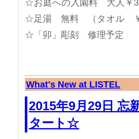
☆お庭への入園料 大人￥31
☆足湯 無料 （タオル ￥
☆「卯」彫刻 修理予定
What's New at LISTEL
2015年9月29日 
タート☆