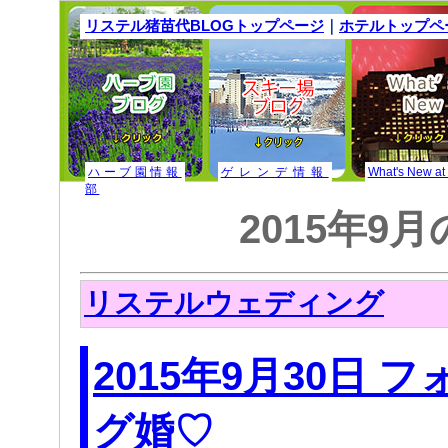
リステル猪苗代BLOGトップページ
｜
ホテルトップペ
ハーブ園情報
ゲレンデ情報
What's New at
部
2015年9
リステルウェディング
2015年9月30日 
グ婚♡