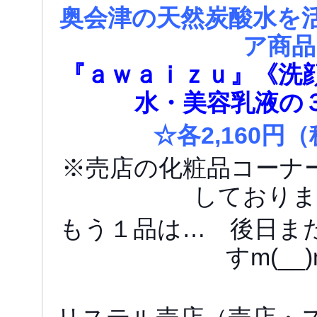
奥会津の天然炭酸水を
ア商品
『ａｗａｉｚｕ』
《洗
水・美容乳液の
☆各2,160円
※売店の化粧品コーナ
しておりま
もう１品は… 後日ま
すm(__