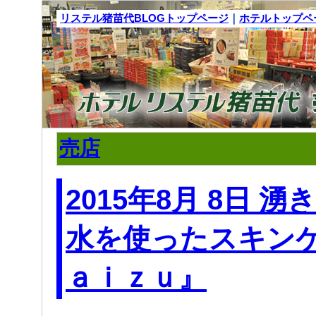
リステル猪苗代BLOGトップページ
｜
ホテルトップペ
売店
2015年8月 8日 
水を使ったスキン
ａｉｚｕ』