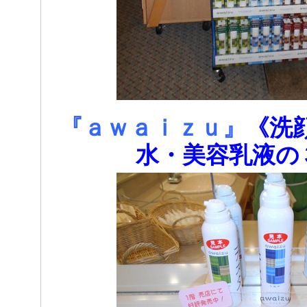
『ａｗａｉｚｕ』
《洗
水・美容乳液の