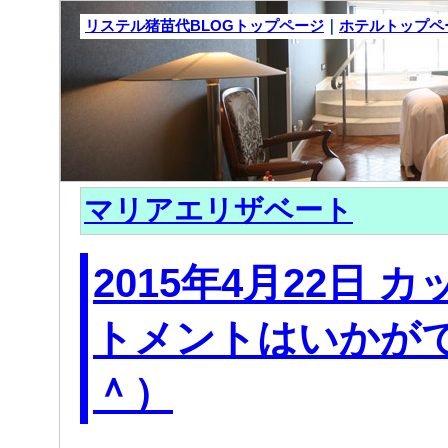
リステル猪苗代BLOGトップページ
｜
ホテルトップペ
マリアエリザベート
2015年4月22日 
トメントはいかが
＾）