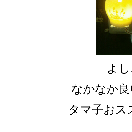
よし
なかなか良
タマ子おス