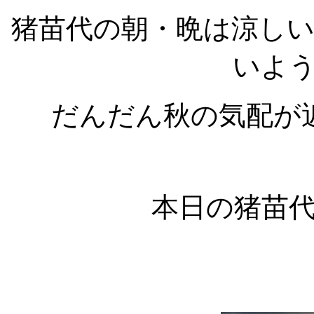
猪苗代の朝・晩は涼し
いよ
だんだん秋の気配が
本日の猪苗