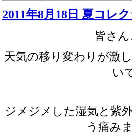
2011年8月18日 夏コ
皆さん
天気の移り変わりが激
い
ジメジメした湿気と紫
う痛み