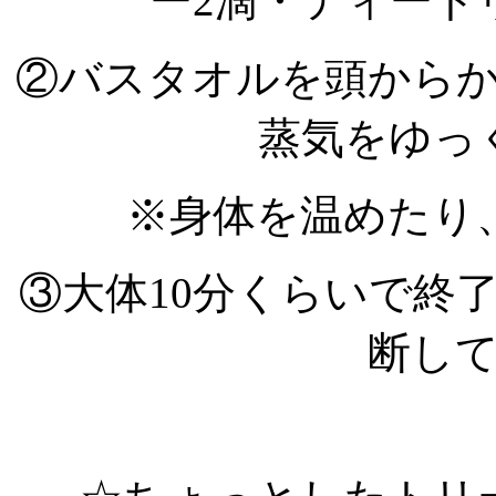
ー2滴・ティート
②バスタオルを頭から
蒸気をゆっ
※身体を温めたり
③大体10分くらいで終
断し