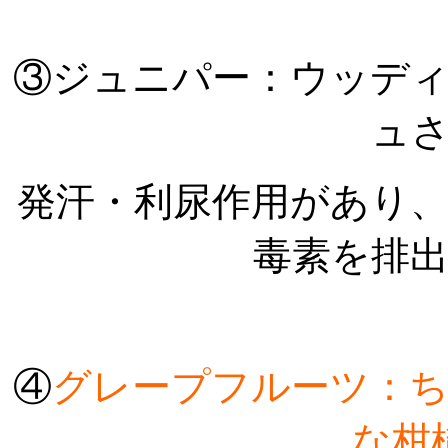
③ジュニパー：ウッデ
ュ
発汗・利尿作用があり
毒素を排
④
グレープフルーツ：
な柑