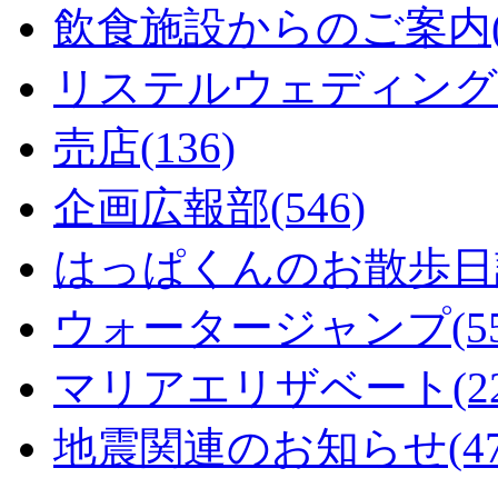
飲食施設からのご案内(1
リステルウェディング(5
売店(136)
企画広報部(546)
はっぱくんのお散歩日記
ウォータージャンプ(55
マリアエリザベート(22
地震関連のお知らせ(47