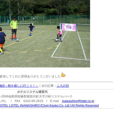
参加してくれた皆様ありがとうございました
子旅物語～秋を探しに行こう！～
｜次の記事：
ふろの日
ホテルリステル猪苗代
9-2696福島県耶麻郡猪苗代町大字川桁リステルパーク
3（代） / FAX 0242-66-2633 / E-mail
inawashiro@listel.co.jp
OTEL LISTEL INAWASHIRO [Choji-Kanko Co.,Ltd.] All Rights Reserved