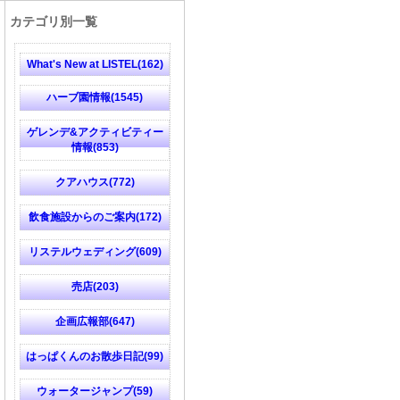
カテゴリ別一覧
What's New at LISTEL(162)
ハーブ園情報(1545)
ゲレンデ&アクティビティー
情報(853)
クアハウス(772)
飲食施設からのご案内(172)
リステルウェディング(609)
売店(203)
企画広報部(647)
はっぱくんのお散歩日記(99)
ウォータージャンプ(59)