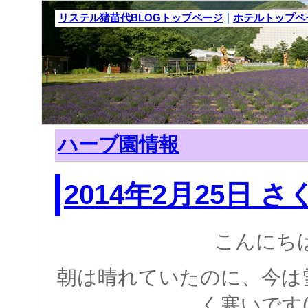
リステル猪苗代BLOGトップページ
｜
ホテルトップペ
ハーブ園情報
2014年2月25日 
こんにち
朝は晴れていたのに、今は
く寒いです(*