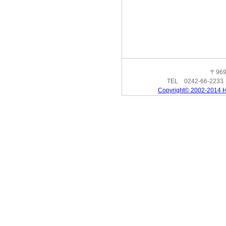
〒96
TEL 0242-66-223
Copyright© 2002-2014 H