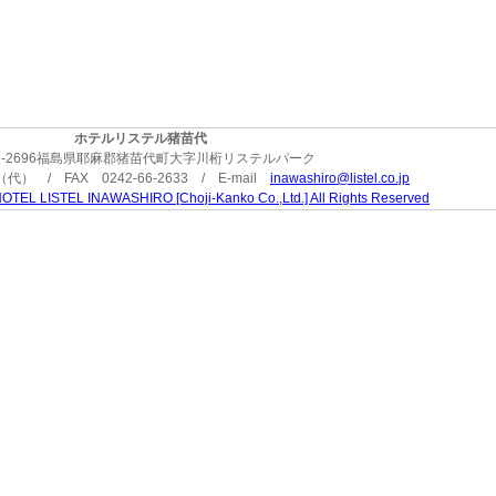
ホテルリステル猪苗代
9-2696福島県耶麻郡猪苗代町大字川桁リステルパーク
3（代） / FAX 0242-66-2633 / E-mail
inawashiro@listel.co.jp
OTEL LISTEL INAWASHIRO [Choji-Kanko Co.,Ltd.] All Rights Reserved