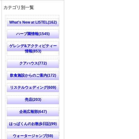
カテゴリ別一覧
What's New at LISTEL(162)
ハーブ園情報(1545)
ゲレンデ&アクティビティー
情報(853)
クアハウス(772)
飲食施設からのご案内(172)
リステルウェディング(609)
売店(203)
企画広報部(647)
はっぱくんのお散歩日記(99)
ウォータージャンプ(59)