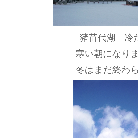
猪苗代湖 冷
寒い朝になり
冬はまだ終わ