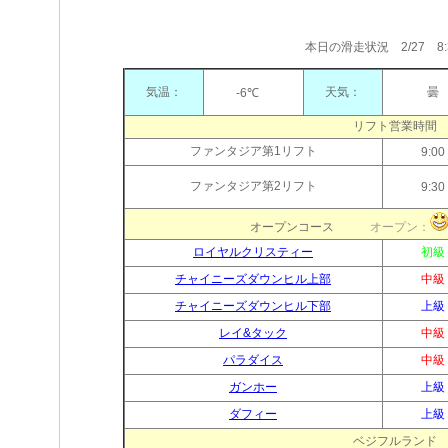
本日の滑走状況 2/27 8:
気温：
天気：
曇
-6℃
リフト営業時間
ファンタジア第1リフト
9:00
ファンタジア第2リフト
9:30
オープンコース
オープン：
ロイヤルクリスティー
初級
チャイニーズダウンヒル上部
中級
チャイニーズダウンヒル下部
上級
レイ&タック
中級
パラダイス
中級
ガンホー
上級
ダフィー
上級
ベジフルランド