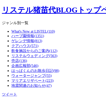
リステル猪苗代BLOGトップ
ジャンル別一覧
What's New at LISTEL(110)
ハーブ園情報(1351)
ゲレンデ情報(813)
クアハウス(571)
飲食施設からのご案内(112)
リステルウェディング(563)
売店(136)
企画広報部(546)
はっぱくんのお散歩日記(98)
ウォータージャンプ(55)
マリアエリザベート(223)
地震関連のお知らせ(47)
ツイート