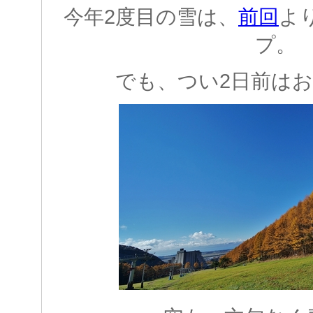
今年2度目の雪は、
前回
よ
プ。
でも、つい2日前は