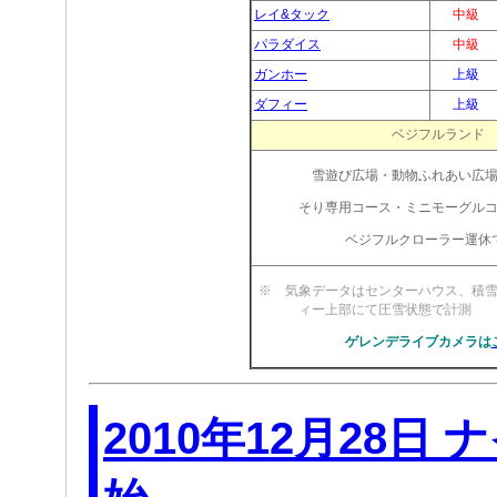
レイ&タック
中級
パラダイス
中級
ガンホー
上級
ダフィー
上級
ベジフルランド
雪遊び広場・動物ふれあい広
そり専用コース・ミニモーグル
ベジフルクローラー運休
※ 気象データはセンターハウス、積
ィー上部にて圧雪状
ゲレンデライブカメラは
2010年12月28日