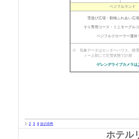
ベジフルランド
雪遊び広場・動物ふれあい広
そり専用コース・ミニモーグル
ベジフルクローラー運休
※ 気象データはセンターハウス、積
ィー上部にて圧雪状
ゲレンデライブカメラは
1
2
3
4
次の5件
ホテル