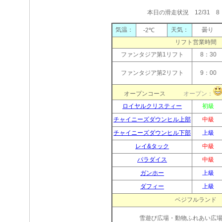
本日の滑走状況 12/31 8
気温：
天気：
曇り
-2℃
リフト営業時間
ファンタジア第1リフト
8：30
ファンタジア第2リフト
9：00
オープンコース
オープン：
ロイヤルクリスティー
初級
チャイニーズダウンヒル上部
中級
チャイニーズダウンヒル下部
上級
レイ&タック
中級
パラダイス
中級
ガンホー
上級
ダフィー
上級
ベジフルランド
雪遊び広場・動物ふれあい広