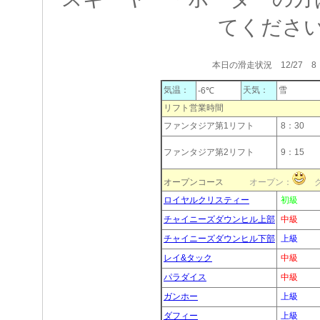
てくださ
本日の滑走状況 12/27 8
気温：
天気：
雪
-6℃
リフト営業時間
ファンタジア第1リフト
8：30
ファンタジア第2リフト
9：15
オープンコース
オープン：
ク
ロイヤルクリスティー
初級
チャイニーズダウンヒル上部
中級
チャイニーズダウンヒル下部
上級
レイ&タック
中級
パラダイス
中級
ガンホー
上級
ダフィー
上級