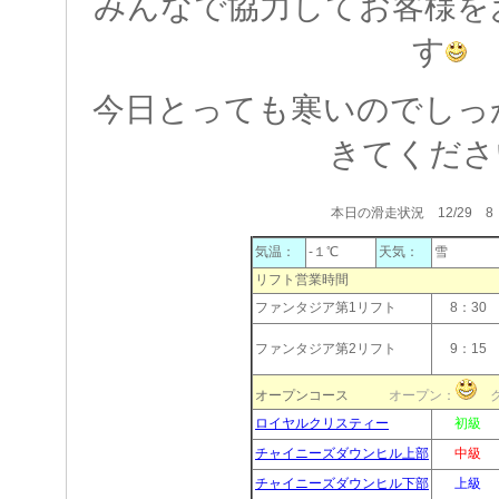
みんなで協力してお客様を
す
今日とっても寒いのでしっ
きてくださ
本日の滑走状況 12/29 8
気温：
-１℃
天気：
雪
リフト営業時間
ファンタジア第1リフト
8：30
ファンタジア第2リフト
9：15
オープンコース
オープン：
ク
ロイヤルクリスティー
初級
チャイニーズダウンヒル上部
中級
チャイニーズダウンヒル下部
上級