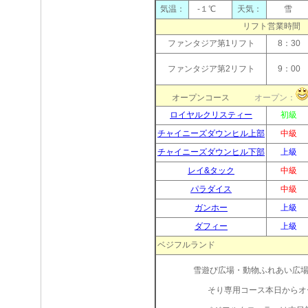
気温：
-１℃
天気：
雪
リフト営業時間
ファンタジア第1リフト
8：30
ファンタジア第2リフト
9：00
オープンコース
オープン：
ロイヤルクリスティー
初級
チャイニーズダウンヒル上部
中級
チャイニーズダウンヒル下部
上級
レイ&タック
中級
パラダイス
中級
ガンホー
上級
ダフィー
上級
ベジフルランド
雪遊び広場・動物ふれあい広
そり専用コース本日からオ