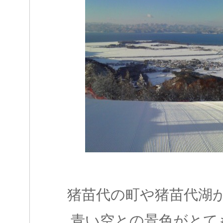
猪苗代の町や猪苗代湖
青い空との景色がとて