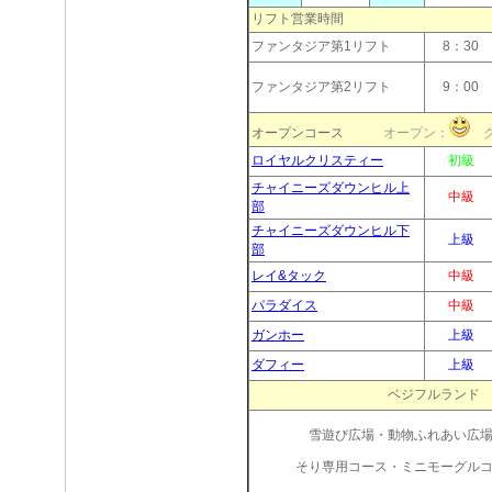
リフト営業時間
ファンタジア第1リフト
8：30
ファンタジア第2リフト
9：00
オープンコース
オープン：
ク
ロイヤルクリスティー
初級
チャイニーズダウンヒル上
中級
部
チャイニーズダウンヒル下
上級
部
レイ&タック
中級
パラダイス
中級
ガンホー
上級
ダフィー
上級
ベジフルランド
雪遊び広場・動物ふれあい広
そり専用コース・ミニモーグル