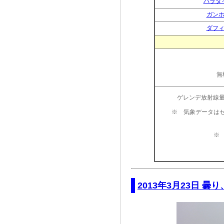
パラダ
ガン
ダフ
無
ゲレンデ放射線量
※ 気象データは
※ 
2013年3月23日 曇