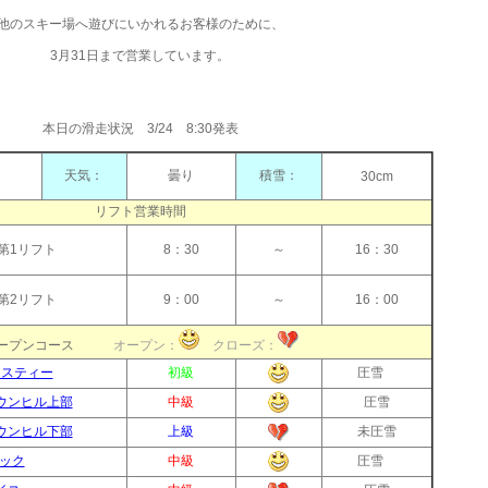
他のスキー場へ遊びにいかれるお客様のために、
3月31日まで営業しています。
本日の滑走状況 3/24 8:30発表
天気：
曇り
積雪：
30cm
リフト営業時間
第1リフト
8：30
～
16：30
第2リフト
9：00
～
16：00
オープンコース
オープン：
クローズ：
リスティー
初級
圧雪
ウンヒル上部
中級
圧雪
ウンヒル下部
上級
未圧雪
ック
中級
圧雪