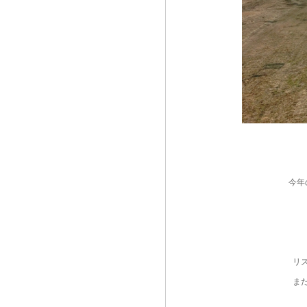
今年
リ
ま