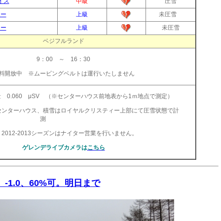
イス
中級
圧雪
ホー
上級
未圧雪
ィー
上級
未圧雪
ベジフルランド
9：00 ～ 16：30
料開放中 ※ムービングベルトは運行いたしません
 0.060 μSV （※センターハウス前地表から1ｍ地点で測定）
センターハウス、積雪はロイヤルクリスティー上部にて圧雪状態で計
測
2012-2013シーズンはナイター営業を行いません。
ゲレンデライブカメラは
こちら
り、-1.0、60%可。明日まで