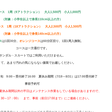
ス 1周（9アトラクション） 大人1,500円 小人1,000円
（対象：小学生以上で身長110cm以上の方）
ス 1周（18アトラクション） 大人2,500円 小人1,500円
（対象：小学生以上で身長140cm以上の方）
ス
は1回30分、
オレンジコース
は60分区切り、1回1周入換制。
コースは一方通行です。
サンダル・スカートではご利用いただけません。
くて、あまり汚れの気にならない服装でお越しください。
旬 9:00～受付終了16:00 夏休み期間（7/19～8/31）は17:00受付終了
事前予約可
夏休み期間以外の平日はメンテナンス作業をしている場合がありますので、
：30～17：00） まで、事前（前日17:00まで）にご連絡ください。
の気象条件によってはクローズする場合がありますのでご了承ください。