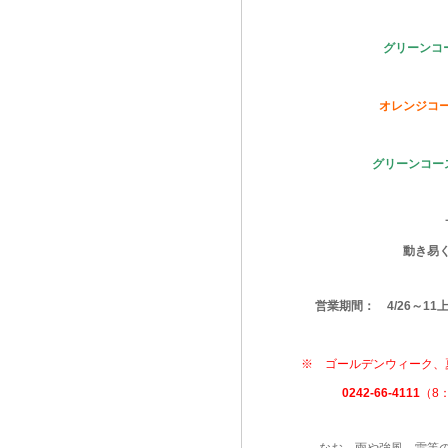
グリーンコー
オレンジコー
グリーンコー
動き易
営業期間： 4/26～11上
※ ゴールデンウィーク、
0242-66-4111
（8
なお、雨や強風、雷等