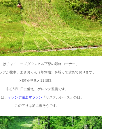
こはチャイニーズダウンヒル下部の最終コーナー、
ッフが愛車、まさおくん（草刈機）を駆って攻めております。
刈跡を見ると11周目、
来る6月1日に備え、ゲレンデ整備です。
日は、
ゲレンデ逆走マラソン
「リステルレース」の日。
この下りは足に来そうです。