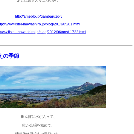
あとは皆さんが走るのみ。
http://ameblo.jp/gambaruzo-f/
ttp://www.listel-inawashiro.jp/blog/2013/05/61.html
//www.listel-inawashiro.jp/blog/2012/06/post-1722.html
植えの季節
田んぼに水が入って、
蛙が合唱を始めて、
猪苗代は田植えの季節です。