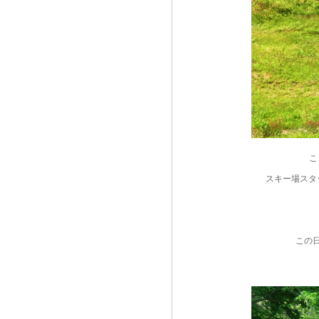
こ
スキー場スタ
この