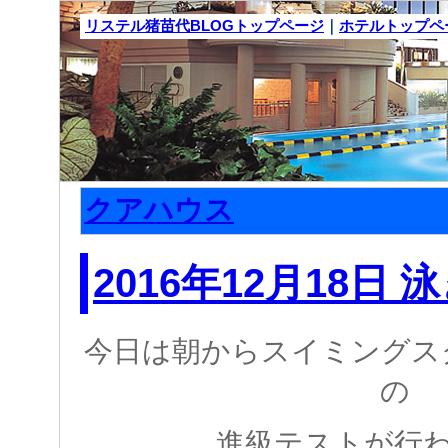
リステル猪苗代BLOGトップページ
｜
ホテルトップペ
クアハウス
2016年12月18日 
今日は朝からスイミングス
の
進級テストが行